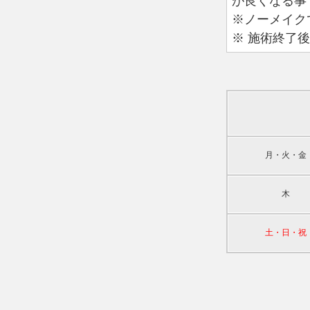
が良くなる事
※ノーメイク
※ 施術終了
月・火・金
木
土・日・祝