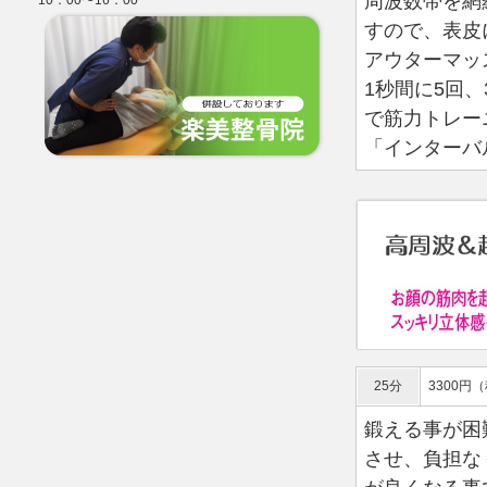
周波数帯を網
10：00〜16：00
すので、表皮
アウターマッ
1秒間に5回、
で筋力トレー
「インターバ
25分
3300円
鍛える事が困
させ、負担な